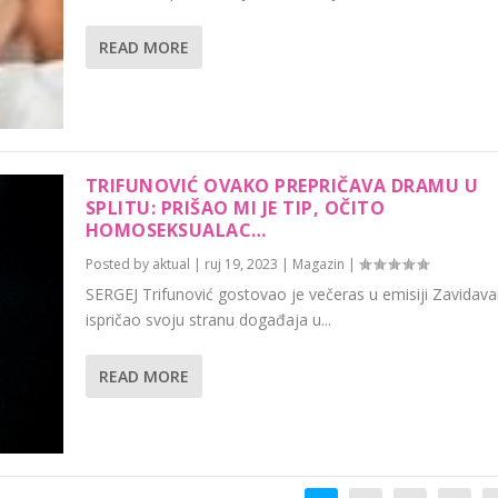
READ MORE
TRIFUNOVIĆ OVAKO PREPRIČAVA DRAMU U
SPLITU: PRIŠAO MI JE TIP, OČITO
HOMOSEKSUALAC…
Posted by
aktual
|
ruj 19, 2023
|
Magazin
|
SERGEJ Trifunović gostovao je večeras u emisiji Zavidavan
ispričao svoju stranu događaja u...
READ MORE