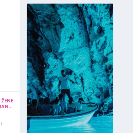
a
 ŽENE
ARAN…
i