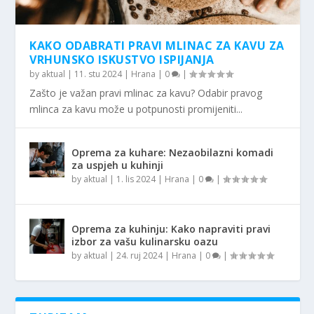
KAKO ODABRATI PRAVI MLINAC ZA KAVU ZA
VRHUNSKO ISKUSTVO ISPIJANJA
by
aktual
|
11. stu 2024
|
Hrana
|
0
|
Zašto je važan pravi mlinac za kavu? Odabir pravog
mlinca za kavu može u potpunosti promijeniti...
Oprema za kuhare: Nezaobilazni komadi
za uspjeh u kuhinji
by
aktual
|
1. lis 2024
|
Hrana
|
0
|
Oprema za kuhinju: Kako napraviti pravi
izbor za vašu kulinarsku oazu
by
aktual
|
24. ruj 2024
|
Hrana
|
0
|