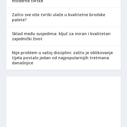
moderne tvrtke
Zašto sve više tvrtki ulaže u kvalitetne brodske
palete?
Sklad među susjedima: ključ za miran i kvalitetan
zajednički život
Nije problem u vašoj disciplini: zašto je oblikovanje
tijela postalo jedan od najpopularnijih tretmana
današnjice