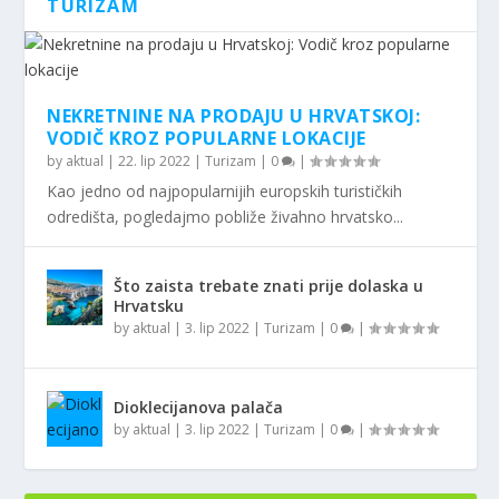
TURIZAM
NEKRETNINE NA PRODAJU U HRVATSKOJ:
VODIČ KROZ POPULARNE LOKACIJE
by
aktual
|
22. lip 2022
|
Turizam
|
0
|
Kao jedno od najpopularnijih europskih turističkih
odredišta, pogledajmo pobliže živahno hrvatsko...
Što zaista trebate znati prije dolaska u
Hrvatsku
by
aktual
|
3. lip 2022
|
Turizam
|
0
|
Dioklecijanova palača
by
aktual
|
3. lip 2022
|
Turizam
|
0
|