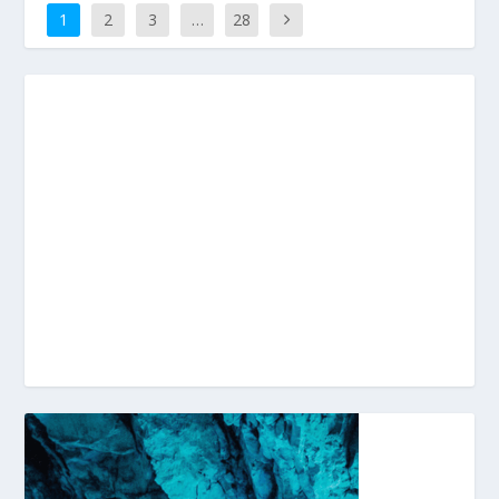
1
2
3
…
28