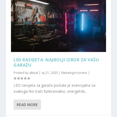
LED RASVJETA: NAJBOLJI IZBOR ZA VAŠU
GARAŽU
Posted by
aktual
|
sij 21, 2025
|
Nekategorizirano
|
LED rasvjeta za garaže postala je esencijalna za
svakoga tko traži funkcionalno, energetski...
READ MORE