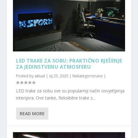
LED TRAKE ZA SOBU: PRAKTIČNO RJEŠENJE
ZA JEDINSTVENU ATMOSFERU
Posted by
aktual
|
sij 25, 2025
|
Nekategorizirano
|
LED trake za sobu sve su popularniji način osvjetljenja
interijera. Ove tanke, fleksibilne trake s...
READ MORE