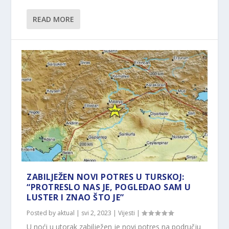
READ MORE
ZABILJEŽEN NOVI POTRES U TURSKOJ:
“PROTRESLO NAS JE, POGLEDAO SAM U
LUSTER I ZNAO ŠTO JE”
Posted by
aktual
|
svi 2, 2023
|
Vijesti
|
U noći u utorak zabilježen je novi potres na području