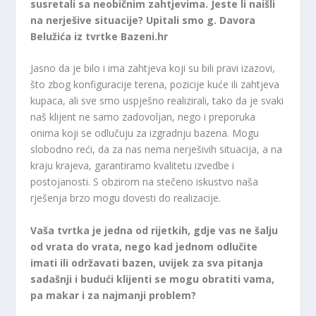
susretali sa neobičnim zahtjevima. Jeste li naišli
na nerješive situacije? Upitali smo g. Davora
Belužića iz tvrtke Bazeni.hr
Jasno da je bilo i ima zahtjeva koji su bili pravi izazovi,
što zbog konfiguracije terena, pozicije kuće ili zahtjeva
kupaca, ali sve smo uspješno realizirali, tako da je svaki
naš klijent ne samo zadovoljan, nego i preporuka
onima koji se odlučuju za izgradnju bazena. Mogu
slobodno reći, da za nas nema nerješivih situacija, a na
kraju krajeva, garantiramo kvalitetu izvedbe i
postojanosti. S obzirom na stečeno iskustvo naša
rješenja brzo mogu dovesti do realizacije.
Vaša tvrtka je jedna od rijetkih, gdje vas ne šalju
od vrata do vrata, nego kad jednom odlučite
imati ili održavati bazen, uvijek za sva pitanja
sadašnji i budući klijenti se mogu obratiti vama,
pa makar i za najmanji problem?