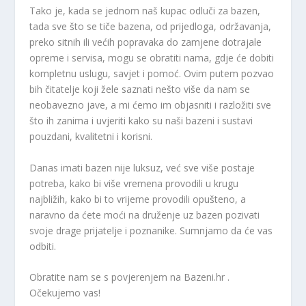
Tako je, kada se jednom naš kupac odluči za bazen,
tada sve što se tiče bazena, od prijedloga, održavanja,
preko sitnih ili većih popravaka do zamjene dotrajale
opreme i servisa, mogu se obratiti nama, gdje će dobiti
kompletnu uslugu, savjet i pomoć. Ovim putem pozvao
bih čitatelje koji žele saznati nešto više da nam se
neobavezno jave, a mi ćemo im objasniti i razložiti sve
što ih zanima i uvjeriti kako su naši bazeni i sustavi
pouzdani, kvalitetni i korisni.
Danas imati bazen nije luksuz, već sve više postaje
potreba, kako bi više vremena provodili u krugu
najbližih, kako bi to vrijeme provodili opušteno, a
naravno da ćete moći na druženje uz bazen pozivati
svoje drage prijatelje i poznanike. Sumnjamo da će vas
odbiti.
Obratite nam se s povjerenjem na
Bazeni.hr
.
Očekujemo vas!