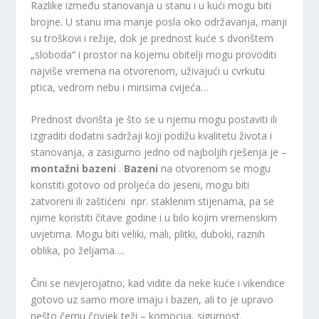
Razlike između stanovanja u stanu i u kući mogu biti
brojne. U stanu ima manje posla oko održavanja, manji
su troškovi i režije, dok je prednost kuće s dvorištem
„sloboda“ i prostor na kojemu obitelji mogu provoditi
najviše vremena na otvorenom, uživajući u cvrkutu
ptica, vedrom nebu i mirisima cvijeća…
Prednost dvorišta je što se u njemu mogu postaviti ili
izgraditi dodatni sadržaji koji podižu kvalitetu života i
stanovanja, a zasigurno jedno od najboljih rješenja je –
montažni bazeni
.
Bazeni
na otvorenom se mogu
koristiti gotovo od proljeća do jeseni, mogu biti
zatvoreni ili zaštićeni npr. staklenim stijenama, pa se
njime koristiti čitave godine i u bilo kojim vremenskim
uvjetima. Mogu biti veliki, mali, plitki, duboki, raznih
oblika, po željama….
Čini se nevjerojatno, kad vidite da neke kuće i vikendice
gotovo uz samo more imaju i bazen, ali to je upravo
nešto čemu čovjek teži – komocija, sigurnost.