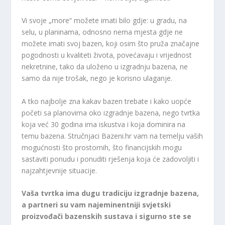
Vi svoje „more“ možete imati bilo gdje: u gradu, na
selu, u planinama, odnosno nema mjesta gdje ne
možete imati svoj bazen, koji osim što pruža značajne
pogodnosti u kvaliteti života, povećavaju i vrijednost
nekretnine, tako da uloženo u izgradnju bazena, ne
samo da nije trošak, nego je korisno ulaganje.
A tko najbolje zna kakav bazen trebate i kako uopće
početi sa planovima oko izgradnje bazena, nego tvrtka
koja već 30 godina ima iskustva i koja dominira na
temu bazena. Stručnjaci Bazeni.hr vam na temelju vaših
mogućnosti što prostornih, što financijskih mogu
sastaviti ponudu i ponuditi rješenja koja će zadovoljiti i
najzahtjevnije situacije.
Vaša tvrtka ima dugu tradiciju izgradnje bazena,
a partneri su vam najeminentniji svjetski
proizvođači bazenskih sustava i sigurno ste se