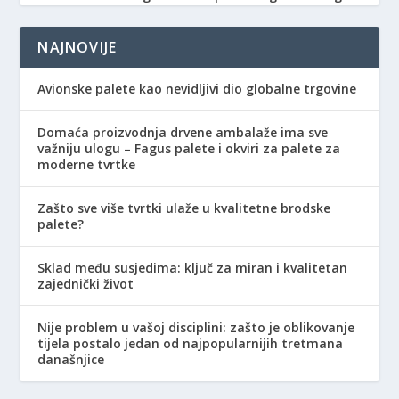
NAJNOVIJE
Avionske palete kao nevidljivi dio globalne trgovine
Domaća proizvodnja drvene ambalaže ima sve
važniju ulogu – Fagus palete i okviri za palete za
moderne tvrtke
Zašto sve više tvrtki ulaže u kvalitetne brodske
palete?
Sklad među susjedima: ključ za miran i kvalitetan
zajednički život
Nije problem u vašoj disciplini: zašto je oblikovanje
tijela postalo jedan od najpopularnijih tretmana
današnjice