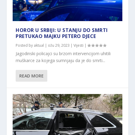
HOROR U SRBIJI: U STANJU DO SMRTI
PRETUKAO MAJKU PETERO DJECE
Posted by
aktual
|
ožu 29, 2023
|
Vijesti
|
Jagodinski policajci su brzom intervencijom uhitili
muškarce za kojega sumnjaju da je do smrti...
READ MORE