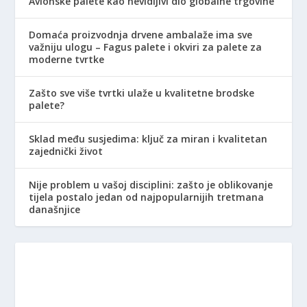
Avionske palete kao nevidljivi dio globalne trgovine
Domaća proizvodnja drvene ambalaže ima sve
važniju ulogu – Fagus palete i okviri za palete za
moderne tvrtke
Zašto sve više tvrtki ulaže u kvalitetne brodske
palete?
Sklad među susjedima: ključ za miran i kvalitetan
zajednički život
Nije problem u vašoj disciplini: zašto je oblikovanje
tijela postalo jedan od najpopularnijih tretmana
današnjice