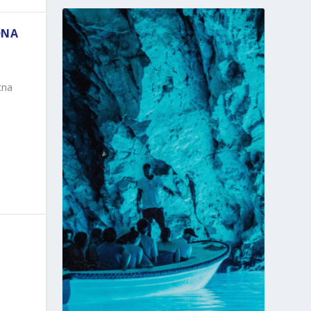
DNA
tna