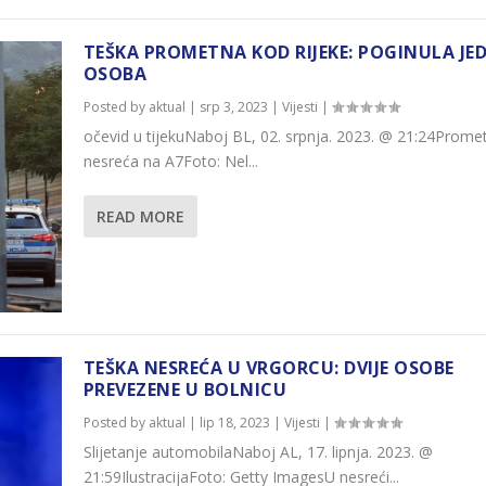
TEŠKA PROMETNA KOD RIJEKE: POGINULA JE
OSOBA
Posted by
aktual
|
srp 3, 2023
|
Vijesti
|
očevid u tijekuNaboj BL, 02. srpnja. 2023. @ 21:24Prome
nesreća na A7Foto: Nel...
READ MORE
TEŠKA NESREĆA U VRGORCU: DVIJE OSOBE
PREVEZENE U BOLNICU
Posted by
aktual
|
lip 18, 2023
|
Vijesti
|
Slijetanje automobilaNaboj AL, 17. lipnja. 2023. @
21:59IlustracijaFoto: Getty ImagesU nesreći...