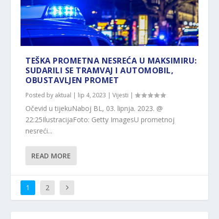
TEŠKA PROMETNA NESREĆA U MAKSIMIRU:
SUDARILI SE TRAMVAJ I AUTOMOBIL,
OBUSTAVLJEN PROMET
Posted by
aktual
|
lip 4, 2023
|
Vijesti
|
Očevid u tijekuNaboj BL, 03. lipnja. 2023. @
22:25IlustracijaFoto: Getty ImagesU prometnoj
nesreći...
READ MORE
1
2