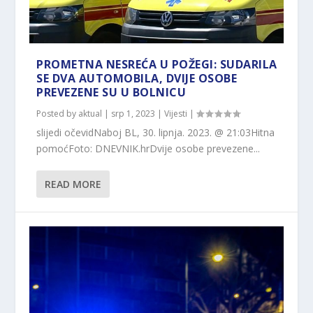
PROMETNA NESREĆA U POŽEGI: SUDARILA
SE DVA AUTOMOBILA, DVIJE OSOBE
PREVEZENE SU U BOLNICU
Posted by
aktual
|
srp 1, 2023
|
Vijesti
|
slijedi očevidNaboj BL, 30. lipnja. 2023. @ 21:03Hitna
pomoćFoto: DNEVNIK.hrDvije osobe prevezene...
READ MORE