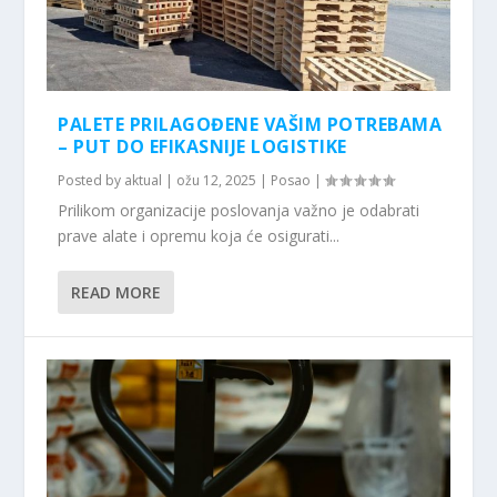
PALETE PRILAGOĐENE VAŠIM POTREBAMA
– PUT DO EFIKASNIJE LOGISTIKE
Posted by
aktual
|
ožu 12, 2025
|
Posao
|
Prilikom organizacije poslovanja važno je odabrati
prave alate i opremu koja će osigurati...
READ MORE