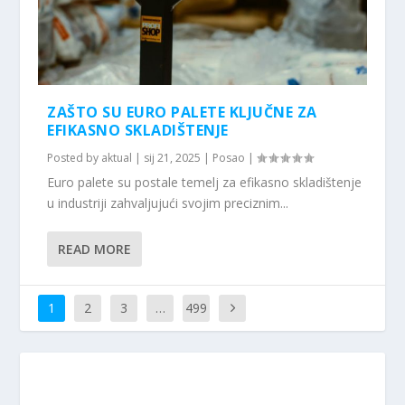
ZAŠTO SU EURO PALETE KLJUČNE ZA
EFIKASNO SKLADIŠTENJE
Posted by
aktual
|
sij 21, 2025
|
Posao
|
Euro palete su postale temelj za efikasno skladištenje
u industriji zahvaljujući svojim preciznim...
READ MORE
1
2
3
…
499