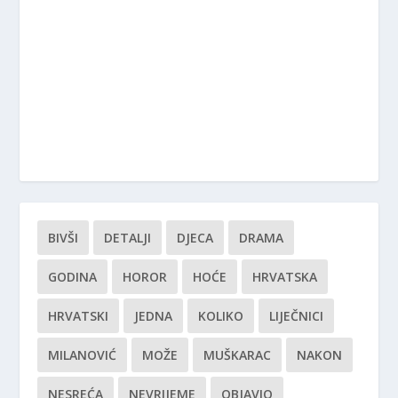
BIVŠI
DETALJI
DJECA
DRAMA
GODINA
HOROR
HOĆE
HRVATSKA
HRVATSKI
JEDNA
KOLIKO
LIJEČNICI
MILANOVIĆ
MOŽE
MUŠKARAC
NAKON
NESREĆA
NEVRIJEME
OBJAVIO