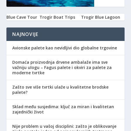
Blue Cave Tour
Trogir Boat Trips
Trogir Blue Lagoon
NAJNOVIJE
Avionske palete kao nevidljivi dio globalne trgovine
Domaća proizvodnja drvene ambalaže ima sve
važniju ulogu – Fagus palete i okviri za palete za
moderne tvrtke
Zašto sve više tvrtki ulaže u kvalitetne brodske
palete?
Sklad među susjedima: ključ za miran i kvalitetan
zajednički život
Nije problem u vašoj disciplini: zašto je oblikovanje