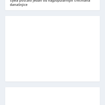
tijela postalo jedan od najpopularnijih tretmana
današnjice