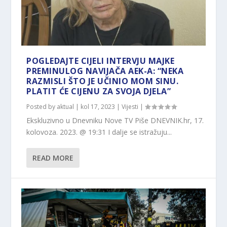
POGLEDAJTE CIJELI INTERVJU MAJKE
PREMINULOG NAVIJAČA AEK-A: “NEKA
RAZMISLI ŠTO JE UČINIO MOM SINU.
PLATIT ĆE CIJENU ZA SVOJA DJELA”
Posted by
aktual
|
kol 17, 2023
|
Vijesti
|
Ekskluzivno u Dnevniku Nove TV Piše DNEVNIK.hr, 17.
kolovoza. 2023. @ 19:31 I dalje se istražuju...
READ MORE