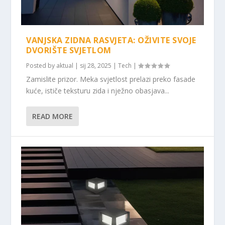
VANJSKA ZIDNA RASVJETA: OŽIVITE SVOJE
DVORIŠTE SVJETLOM
Posted by
aktual
|
sij 28, 2025
|
Tech
|
Zamislite prizor. Meka svjetlost prelazi preko fasade
kuće, ističe teksturu zida i nježno obasjava...
READ MORE