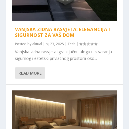
VANJSKA ZIDNA RASVJETA: ELEGANCIJA I
SIGURNOST ZA VAŠ DOM
Posted by
aktual
|
sij 23, 2025
|
Tech
|
Vanjska zidna rasvjeta igra ključnu ulogu u stvaranju
sigurnog i estetski privlačnog prostora oko...
READ MORE