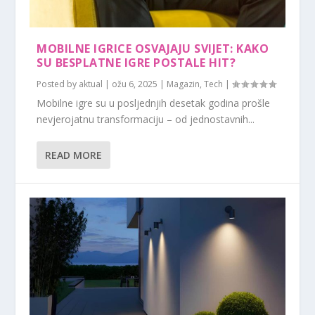
MOBILNE IGRICE OSVAJAJU SVIJET: KAKO
SU BESPLATNE IGRE POSTALE HIT?
Posted by
aktual
|
ožu 6, 2025
|
Magazin
,
Tech
|
Mobilne igre su u posljednjih desetak godina prošle
nevjerojatnu transformaciju – od jednostavnih...
READ MORE