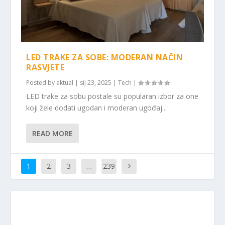
LED TRAKE ZA SOBE: MODERAN NAČIN
RASVJETE
Posted by
aktual
|
sij 23, 2025
|
Tech
|
LED trake za sobu postale su popularan izbor za one
koji žele dodati ugodan i moderan ugođaj...
READ MORE
1
2
3
…
239