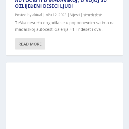
AUTOCESTI U MAĐARSKOJ, U KOJOJ SU
OZLIJEĐENI DESECI LJUDI
Posted by
aktual
|
ožu 12, 2023
|
Vijesti
|
Teška nesreća dogodila se u popodnevnim satima na
mađarskoj autocesti.Galerija +1 Trideset i dva...
READ MORE