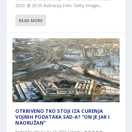
2023. @ 20:35 Ilustracija Foto: Getty Images...
READ MORE
OTKRIVENO TKO STOJI IZA CURENJA
VOJNIH PODATAKA SAD-A? “ON JE JAK I
NAORUŽAN”
Posted by
aktual
|
tra 13, 2023
|
Vijesti
|