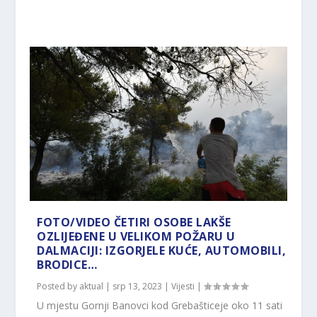
FOTO/VIDEO ČETIRI OSOBE LAKŠE
OZLIJEĐENE U VELIKOM POŽARU U
DALMACIJI: IZGORJELE KUĆE, AUTOMOBILI,
BRODICE…
Posted by
aktual
|
srp 13, 2023
|
Vijesti
|
U mjestu Gornji Banovci kod Grebašticeje oko 11 sati