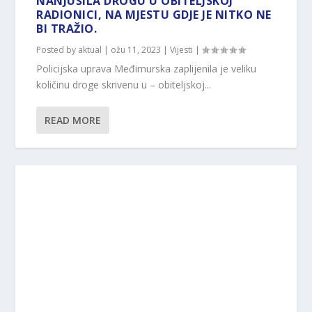
NANJUŠILA DROGU U OBITELJSKOJ
RADIONICI, NA MJESTU GDJE JE NITKO NE
BI TRAŽIO.
Posted by
aktual
|
ožu 11, 2023
|
Vijesti
|
Policijska uprava Međimurska zaplijenila je veliku
količinu droge skrivenu u – obiteljskoj...
READ MORE