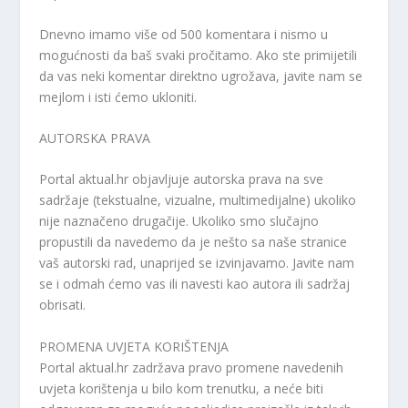
Dnevno imamo više od 500 komentara i nismo u
mogućnosti da baš svaki pročitamo. Ako ste primijetili
da vas neki komentar direktno ugrožava, javite nam se
mejlom i isti ćemo ukloniti.
AUTORSKA PRAVA
Portal aktual.hr objavljuje autorska prava na sve
sadržaje (tekstualne, vizualne, multimedijalne) ukoliko
nije naznačeno drugačije. Ukoliko smo slučajno
propustili da navedemo da je nešto sa naše stranice
vaš autorski rad, unaprijed se izvinjavamo. Javite nam
se i odmah ćemo vas ili navesti kao autora ili sadržaj
obrisati.
PROMENA UVJETA KORIŠTENJA
Portal aktual.hr zadržava pravo promene navedenih
uvjeta korištenja u bilo kom trenutku, a neće biti