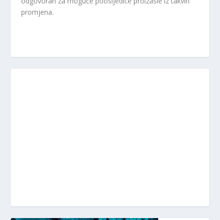
odgovoran za moguće poosljedice proizašle iz takvih
promjena.