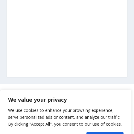
Marketing
We value your privacy
Impressum
We use cookies to enhance your browsing experience,
serve personalized ads or content, and analyze our traffic.
By clicking "Accept All", you consent to our use of cookies.
Uvjeti korištenja