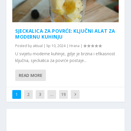
SJECKALICA ZA POVRĆE: KLJUČNI ALAT ZA
MODERNU KUHINJU
Posted by
aktual
|
lip 10, 2024
|
Hrana
|
U svijetu moderne kuhinje, gdje je brzina i efikasnost
ključna, sjeckalica za povrće postaje...
READ MORE
1
2
3
…
19