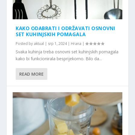
KAKO ODABRATI I ODRŽAVATI OSNOVNI
SET KUHINJSKIH POMAGALA
Posted by
aktual
|
srp 1, 2024
|
Hrana
|
Svaka kuhinja treba osnovni set kuhinjskih pomagala
kako bi funkcionirala besprijekorno. Bilo da...
READ MORE