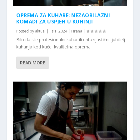
OPREMA ZA KUHARE: NEZAOBILAZNI
KOMADI ZA USPJEH U KUHINJI
Posted by
aktual
|
lis 1, 2024
|
Hrana
|
Bilo da ste profesionalni kuhar ili entuzijastični ljubitelj
kuhanja kod kuće, kvalitetna oprema...
READ MORE