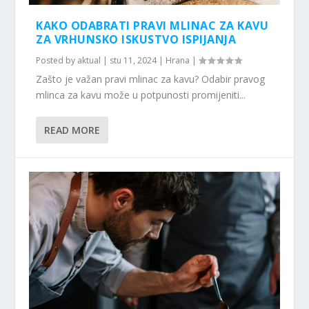
KAKO ODABRATI PRAVI MLINAC ZA KAVU
ZA VRHUNSKO ISKUSTVO ISPIJANJA
Posted by
aktual
|
stu 11, 2024
|
Hrana
|
Zašto je važan pravi mlinac za kavu? Odabir pravog
mlinca za kavu može u potpunosti promijeniti...
READ MORE