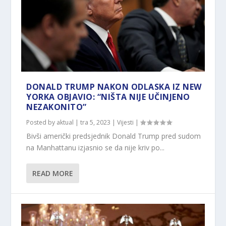
DONALD TRUMP NAKON ODLASKA IZ NEW
YORKA OBJAVIO: “NIŠTA NIJE UČINJENO
NEZAKONITO”
Posted by
aktual
|
tra 5, 2023
|
Vijesti
|
Bivši američki predsjednik Donald Trump pred sudom
na Manhattanu izjasnio se da nije kriv po...
READ MORE