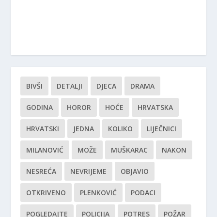
BIVŠI
DETALJI
DJECA
DRAMA
GODINA
HOROR
HOĆE
HRVATSKA
HRVATSKI
JEDNA
KOLIKO
LIJEČNICI
MILANOVIĆ
MOŽE
MUŠKARAC
NAKON
NESREĆA
NEVRIJEME
OBJAVIO
OTKRIVENO
PLENKOVIĆ
PODACI
POGLEDAJTE
POLICIJA
POTRES
POŽAR