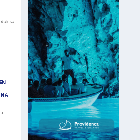
 dok su
ENI
ENA
 u