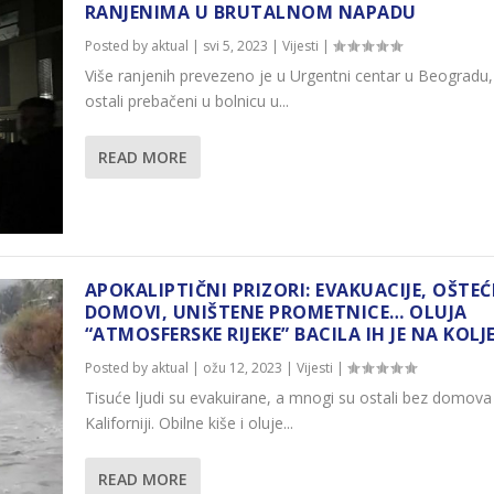
RANJENIMA U BRUTALNOM NAPADU
Posted by
aktual
|
svi 5, 2023
|
Vijesti
|
Više ranjenih prevezeno je u Urgentni centar u Beogradu,
ostali prebačeni u bolnicu u...
READ MORE
APOKALIPTIČNI PRIZORI: EVAKUACIJE, OŠTEĆ
DOMOVI, UNIŠTENE PROMETNICE… OLUJA
“ATMOSFERSKE RIJEKE” BACILA IH JE NA KOLJ
Posted by
aktual
|
ožu 12, 2023
|
Vijesti
|
Tisuće ljudi su evakuirane, a mnogi su ostali bez domova
Kaliforniji. Obilne kiše i oluje...
READ MORE