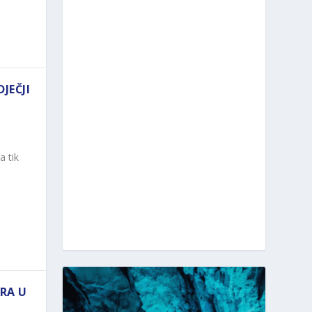
JEČJI
a tik
RA U