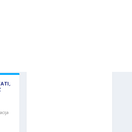
TATI,
Z
acija