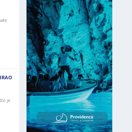
Gate
NIRAO
što je