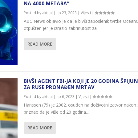
NA 4000 METARA”
Posted by
aktual
|
lip 23, 2023
|
Vijesti
|
ABC News objavio je da je bivši zaposlenik tvrtke Ocean
otpušten jer je izrazio zabrinutost za...
READ MORE
BIVŠI AGENT FBI-JA KOJI JE 20 GODINA ŠPIJU
ZA RUSE PRONAĐEN MRTAV
Posted by
aktual
|
lip 6, 2023
|
Vijesti
|
Hanssen (79) je 2002. osuđen na doživotni zatvor nakon 
priznao da je više od 20 godina...
READ MORE