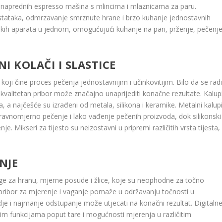
do naprednih espresso mašina s mlincima i mlaznicama za paru.
ostataka, odmrzavanje smrznute hrane i brzo kuhanje jednostavnih
njskih aparata u jednom, omogućujući kuhanje na pari, prženje, pečenje
I KOLAČI I SLASTICE
oji čine proces pečenja jednostavnijim i učinkovitijim. Bilo da se rad
a, kvalitetan pribor može značajno unaprijediti konačne rezultate. Kalup
a, a najčešće su izrađeni od metala, silikona i keramike. Metalni kalupi
ravnomjerno pečenje i lako vađenje pečenih proizvoda, dok silikonski
e. Mikseri za tijesto su neizostavni u pripremi različitih vrsta tijesta,
NJE
ge za hranu, mjerne posude i žlice, koje su neophodne za točno
 pribor za mjerenje i vaganje pomaže u održavanju točnosti u
je i najmanje odstupanje može utjecati na konačni rezultat. Digitaln
im funkcijama poput tare i mogućnosti mjerenja u različitim