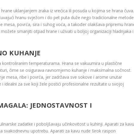
hrane uklanjanjem zraka iz vrećica ili posuda u kojima se hrana čuva
, čuvajući hranu svježom i do pet puta duže nego tradicionalne metode
je mesa, povrća, sira i suhog voća, a također olakšava pripremu hran
ožete smanjiti otpad hrane i uživati u boljoj organizaciji hladnjaka i
ZNO KUHANJE
 kontroliranim temperaturama. Hrana se vakuumira u plastične
aturi, čime se osigurava ravnomjerno kuhanje i maksimalna sočnost.
e mesa, ribe i povrća, jer zadržava sve sokove i arome unutar
 i idealni za sve koji žele postići profesionalne rezultate u svojoj
MAGALA: JEDNOSTAVNOST I
inarske zadatke i poboljšavaju učinkovitost u kuhinji. Aparati za kavu
 za svakodnevnu upotrebu. Aparati za kavu nude širok raspon