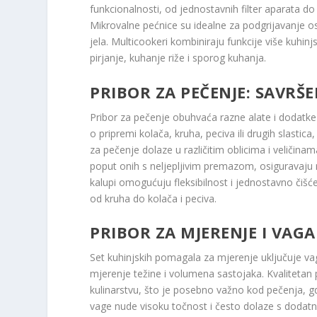
funkcionalnosti, od jednostavnih filter aparata 
Mikrovalne pećnice su idealne za podgrijavanje 
jela. Multicookeri kombiniraju funkcije više kuhi
pirjanje, kuhanje riže i sporog kuhanja.
PRIBOR ZA PEČENJE: SAVRŠEN
Pribor za pečenje obuhvaća razne alate i dodatke k
o pripremi kolača, kruha, peciva ili drugih slastic
za pečenje dolaze u različitim oblicima i veličinam
poput onih s neljepljivim premazom, osiguravaju 
kalupi omogućuju fleksibilnost i jednostavno čišćenj
od kruha do kolača i peciva.
PRIBOR ZA MJERENJE I VAGA
Set kuhinjskih pomagala za mjerenje uključuje va
mjerenje težine i volumena sastojaka. Kvalitetan
kulinarstvu, što je posebno važno kod pečenja, gd
vage nude visoku točnost i često dolaze s dodatn