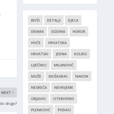
,
BIVŠI
DETALJI
DJECA
DRAMA
GODINA
HOROR
HOĆE
HRVATSKA
HRVATSKI
JEDNA
KOLIKO
LIJEČNICI
MILANOVIĆ
MOŽE
MUŠKARAC
NAKON
NESREĆA
NEVRIJEME
NEXT
OBJAVIO
OTKRIVENO
ešto drugo?
PLENKOVIĆ
PODACI