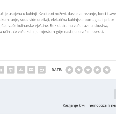
uč je uspjeha u kuhinji. Kvalitetni noževi, daske za rezanje, lonci i tave
 vakumiranje, sous-vide uređaji, električna kuhinjska pomagala i pribor
šati vaše kulinarske vještine. Bez obzira na vašu razinu iskustva,
 učinit će vašu kuhinju mjestom gdje nastaju savršeni obroci.
RATE:
Kašljanje krvi – hemoptiza ili n