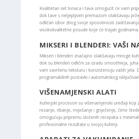
Kvalitetan set lonaca i tava omogućit će vam pripr
dok tave s neljepljivim premazom olakšavaju prženj
odličan izbor zbog svoje sposobnosti zadržavanja 
visokokvalitetne posude koje će trajati godinama
MIKSERI I BLENDERI: VAŠI 
Mikseri i blenderi značajno olakšavaju mnoge kuhin
dok su blenderi odlični za izradu smoothieja, juha
vam savršenu teksturu i konzistenciju vaših jela
programabilnih postavki i automatskog isključiva
VIŠENAMJENSKI ALATI
Kuhinjski procesori su višenamjenski uređaji koji
rezanje, ribanje, miješanje i gnječenje, čime šted
omogućuju pripremu složenih recepata s minimalni
profesionalne rezultate u svojoj kuhinji.