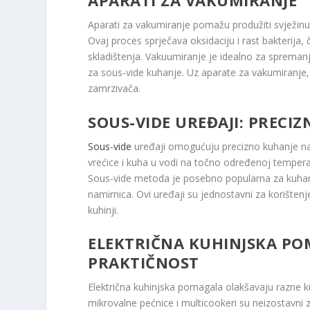
APARATI ZA VAKUMIRANJE
Aparati za vakumiranje pomažu produžiti svježinu 
Ovaj proces sprječava oksidaciju i rast bakterija
skladištenja. Vakuumiranje je idealno za spreman
za sous-vide kuhanje. Uz aparate za vakumiranje, m
zamrzivača.
SOUS-VIDE UREĐAJI: PRECI
Sous-vide
uređaji omogućuju precizno kuhanje na
vrećice i kuha u vodi na točno određenoj temper
Sous-vide metoda je posebno popularna za kuhanj
namirnica. Ovi uređaji su jednostavni za korištenje
kuhinji.
ELEKTRIČNA KUHINJSKA PO
PRAKTIČNOST
Električna kuhinjska pomagala olakšavaju razne kul
mikrovalne pećnice i multicookeri su neizostavni