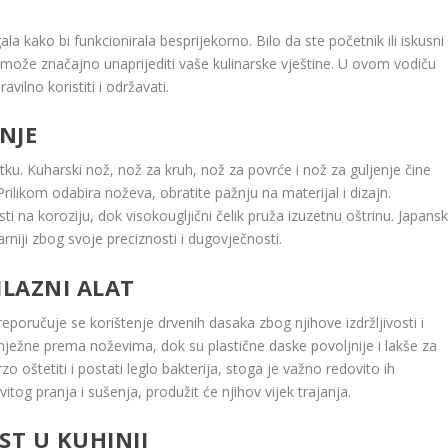
a kako bi funkcionirala besprijekorno. Bilo da ste početnik ili iskusni
ta može značajno unaprijediti vaše kulinarske vještine. U ovom vodiču
avilno koristiti i održavati.
NJE
. Kuharski nož, nož za kruh, nož za povrće i nož za guljenje čine
Prilikom odabira noževa, obratite pažnju na materijal i dizajn.
i na koroziju, dok visokougljični čelik pruža izuzetnu oštrinu. Japansk
niji zbog svoje preciznosti i dugovječnosti.
ILAZNI ALAT
eporučuje se korištenje drvenih dasaka zbog njihove izdržljivosti i
i nježne prema noževima, dok su plastične daske povoljnije i lakše za
oštetiti i postati leglo bakterija, stoga je važno redovito ih
tog pranja i sušenja, produžit će njihov vijek trajanja.
ST U KUHINJI