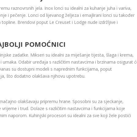
emu raznovrsnih jela. Inox lonci su idealni za kuhanje juha i variva,
e i pečenje. Lonci od lijevanog željeza i emajlirani lonci su također
topline. Brendovi poput Le Creuset i Lodge nude izdržljive i
.
NAJBOLJI POMOĆNICI
jske zadatke. Mikseri su idealni za miješanje tijesta, šlaga i krema,
 i umaka. Odabir uređaja s različitim nastavcima i brzinama osigurat ć
. Danas su dostupni modeli s naprednim funkcijama, poput
nja, što dodatno olakšava njihovu upotrebu.
 značajno olakšavaju pripremu hrane. Sposobni su za sjeckanje,
e vrijeme i trud. Dolaze s različitim nastavcima i funkcijama koje
m naporom. Kuhinjski procesori su idealni za sve koji žele postići