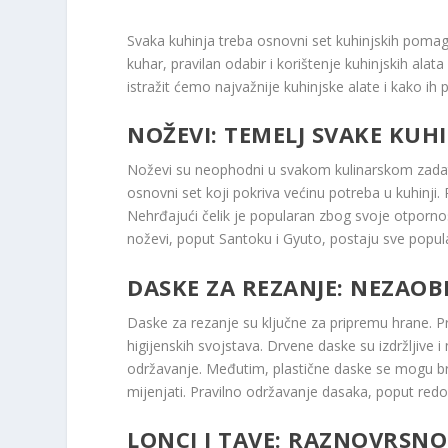
Svaka kuhinja treba osnovni set kuhinjskih pomagal
kuhar, pravilan odabir i korištenje kuhinjskih ala
istražit ćemo najvažnije kuhinjske alate i kako ih pr
NOŽEVI: TEMELJ SVAKE KUHI
Noževi su neophodni u svakom kulinarskom zadatku
osnovni set koji pokriva većinu potreba u kuhinji. 
Nehrđajući čelik je popularan zbog svoje otpornost
noževi, poput Santoku i Gyuto, postaju sve popular
DASKE ZA REZANJE: NEZAOB
Daske za rezanje su ključne za pripremu hrane. Pr
higijenskih svojstava. Drvene daske su izdržljive 
održavanje. Međutim, plastične daske se mogu brzo 
mijenjati. Pravilno održavanje dasaka, poput redovi
LONCI I TAVE: RAZNOVRSNO