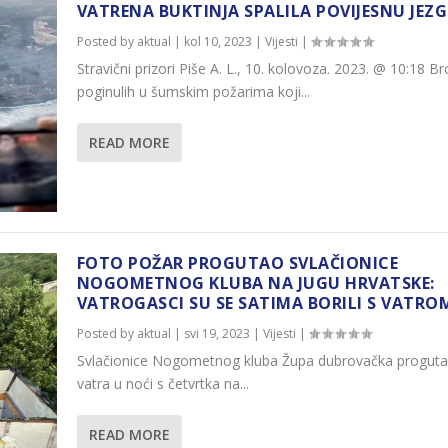
VATRENA BUKTINJA SPALILA POVIJESNU JEZ
Posted by
aktual
|
kol 10, 2023
|
Vijesti
|
Stravični prizori Piše A. L., 10. kolovoza. 2023. @ 10:18 Br
poginulih u šumskim požarima koji...
READ MORE
FOTO POŽAR PROGUTAO SVLAČIONICE
NOGOMETNOG KLUBA NA JUGU HRVATSKE:
VATROGASCI SU SE SATIMA BORILI S VATRO
Posted by
aktual
|
svi 19, 2023
|
Vijesti
|
Svlačionice Nogometnog kluba Župa dubrovačka progutal
vatra u noći s četvrtka na...
READ MORE