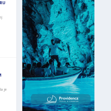
GRU
oj
M
a je