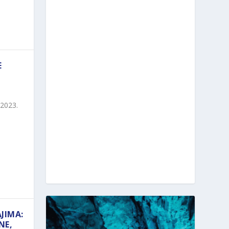
E
 2023.
JIMA:
NE,