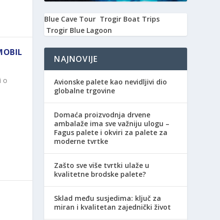
Blue Cave Tour
Trogir Boat Trips
Trogir Blue Lagoon
MOBIL
NAJNOVIJE
i o
Avionske palete kao nevidljivi dio
globalne trgovine
Domaća proizvodnja drvene
ambalaže ima sve važniju ulogu –
Fagus palete i okviri za palete za
moderne tvrtke
Zašto sve više tvrtki ulaže u
kvalitetne brodske palete?
Sklad među susjedima: ključ za
miran i kvalitetan zajednički život