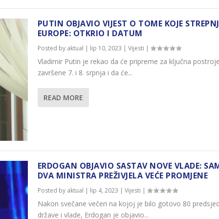
PUTIN OBJAVIO VIJEST O TOME KOJE STREPN
EUROPE: OTKRIO I DATUM
Posted by
aktual
|
lip 10, 2023
|
Vijesti
|
Vladimir Putin je rekao da će pripreme za ključna postroje
završene 7. i 8. srpnja i da će...
READ MORE
ERDOGAN OBJAVIO SASTAV NOVE VLADE: SA
DVA MINISTRA PREŽIVJELA VEĆE PROMJENE
Posted by
aktual
|
lip 4, 2023
|
Vijesti
|
Nakon svečane večeri na kojoj je bilo gotovo 80 predsje
države i vlade, Erdogan je objavio...