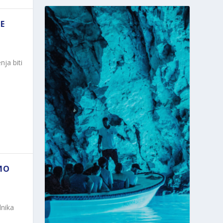
JE
nja biti
MO
dnika