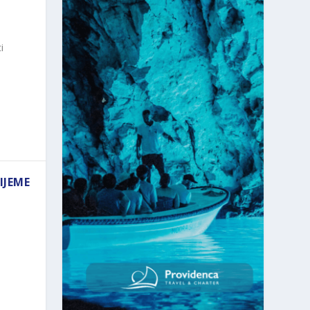
i
IJEME