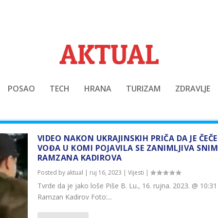
POSAO
TECH
HRANA
TURIZAM
ZDRAVLJE
VIDEO NAKON UKRAJINSKIH PRIČA DA JE ČEČ
VOĐA U KOMI POJAVILA SE ZANIMLJIVA SNI
RAMZANA KADIROVA
Posted by
aktual
|
ruj 16, 2023
|
Vijesti
|
Tvrde da je jako loše Piše B. Lu., 16. rujna. 2023. @ 10:31
Ramzan Kadirov Foto:...