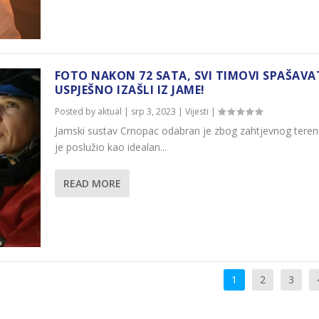
FOTO NAKON 72 SATA, SVI TIMOVI SPAŠAVA
USPJEŠNO IZAŠLI IZ JAME!
Posted by
aktual
|
srp 3, 2023
|
Vijesti
|
Jamski sustav Crnopac odabran je zbog zahtjevnog teren
je poslužio kao idealan...
READ MORE
1
2
3