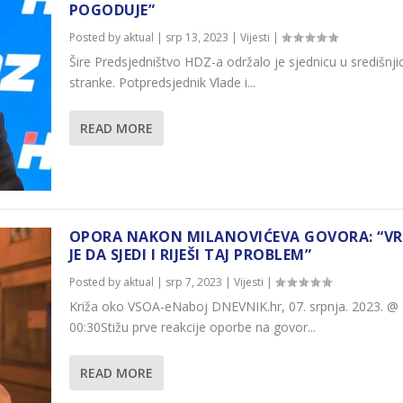
POGODUJE”
Posted by
aktual
|
srp 13, 2023
|
Vijesti
|
Šire Predsjedništvo HDZ-a održalo je sjednicu u središnjic
stranke. Potpredsjednik Vlade i...
READ MORE
OPORA NAKON MILANOVIĆEVA GOVORA: “VR
JE DA SJEDI I RIJEŠI TAJ PROBLEM”
Posted by
aktual
|
srp 7, 2023
|
Vijesti
|
Križa oko VSOA-eNaboj DNEVNIK.hr, 07. srpnja. 2023. @
00:30Stižu prve reakcije oporbe na govor...
READ MORE