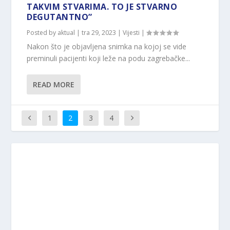
TAKVIM STVARIMA. TO JE STVARNO
DEGUTANTNO”
Posted by
aktual
|
tra 29, 2023
|
Vijesti
|
Nakon što je objavljena snimka na kojoj se vide
preminuli pacijenti koji leže na podu zagrebačke...
READ MORE
1
2
3
4