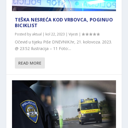
TEŠKA NESREĆA KOD VRBOVCA, POGINUO
BICIKLIST
Posted by
aktual
|
kol 22, 2023
|
Vijesti
|
Očevid u tijeku Piše DNEVNIK.hr, 21. kolovoza. 2023.
@ 23:52 Ilustracija – 11 Foto:...
READ MORE