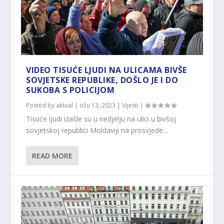
VIDEO TISUĆE LJUDI NA ULICAMA BIVŠE
SOVJETSKE REPUBLIKE, DOŠLO JE I DO
SUKOBA S POLICIJOM
Posted by
aktual
|
ožu 13, 2023
|
Vijesti
|
Tisuće ljudi izašle su u nedjelju na ulici u bivšoj
sovjetskoj republici Moldaviji na prosvjede...
READ MORE