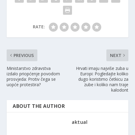
RATE:
PREVIOUS
NEXT
Ministarstvo zdravstva
Hrvati imaju najviše zuba u
izdalo priopćenje povodom
Europi: Pogledajte koliko
prosvjeda: Protiv čega se
dugo koristimo četkicu za
uopće protestira?
zube i koliko nam traje
kalodont
ABOUT THE AUTHOR
aktual