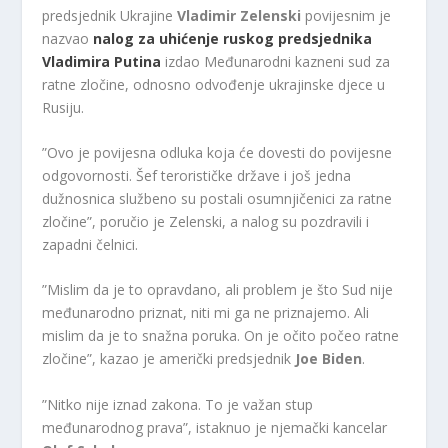
predsjednik Ukrajine
Vladimir Zelenski
povijesnim je
nazvao
nalog za uhićenje ruskog predsjednika
Vladimira Putina
izdao Međunarodni kazneni sud za
ratne zločine, odnosno odvođenje ukrajinske djece u
Rusiju.
”Ovo je povijesna odluka koja će dovesti do povijesne
odgovornosti. Šef terorističke države i još jedna
dužnosnica službeno su postali osumnjičenici za ratne
zločine”, poručio je Zelenski, a nalog su pozdravili i
zapadni čelnici.
”Mislim da je to opravdano, ali problem je što Sud nije
međunarodno priznat, niti mi ga ne priznajemo. Ali
mislim da je to snažna poruka. On je očito počeo ratne
zločine”, kazao je američki predsjednik
Joe Biden
.
”Nitko nije iznad zakona. To je važan stup
međunarodnog prava”, istaknuo je njemački kancelar