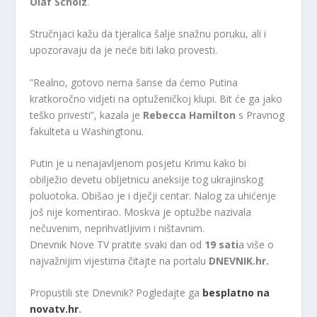
Olaf Scholz
.
Stručnjaci kažu da tjeralica šalje snažnu poruku, ali i
upozoravaju da je neće biti lako provesti.
”Realno, gotovo nema šanse da ćemo Putina
kratkoročno vidjeti na optuženičkoj klupi. Bit će ga jako
teško privesti”, kazala je
Rebecca Hamilton
s Pravnog
fakulteta u Washingtonu.
Putin je u nenajavljenom posjetu Krimu kako bi
obilježio devetu obljetnicu aneksije tog ukrajinskog
poluotoka. Obišao je i dječji centar. Nalog za uhićenje
još nije komentirao. Moskva je optužbe nazivala
nečuvenim, neprihvatljivim i ništavnim.
Dnevnik Nove TV pratite svaki dan od
19 sati
a više o
najvažnijim vijestima čitajte na portalu
DNEVNIK.hr.
Propustili ste Dnevnik? Pogledajte ga
besplatno na
novatv.hr
.