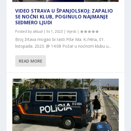
VIDEO STRAVA U ŠPANJOLSKOJ: ZAPALIO
SE NOĆNI KLUB, POGINULO NAJMANJE
SEDMERO LJUDI
Posted by
aktual
|
lis 1, 2023
|
Vijesti
|
Broj žrtava mogao bi rasti Piše Ma. K./Hina, 01.
listopada. 2023. @ 14:08 Požar u noćnom klubu u...
READ MORE