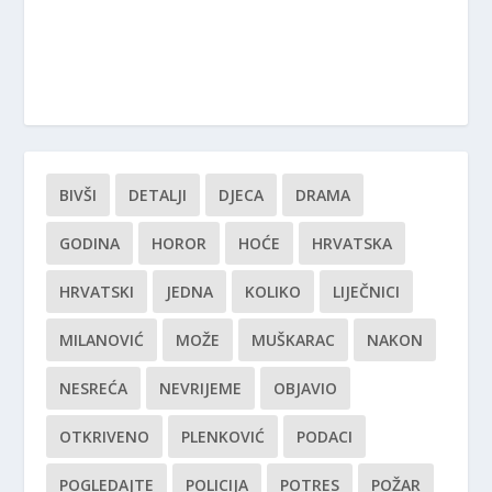
BIVŠI
DETALJI
DJECA
DRAMA
GODINA
HOROR
HOĆE
HRVATSKA
HRVATSKI
JEDNA
KOLIKO
LIJEČNICI
MILANOVIĆ
MOŽE
MUŠKARAC
NAKON
NESREĆA
NEVRIJEME
OBJAVIO
OTKRIVENO
PLENKOVIĆ
PODACI
POGLEDAJTE
POLICIJA
POTRES
POŽAR