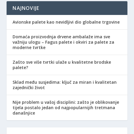
NAJNOVIJE
Avionske palete kao nevidljivi dio globalne trgovine
Domaća proizvodnja drvene ambalaže ima sve
važniju ulogu – Fagus palete i okviri za palete za
moderne tvrtke
Zašto sve više tvrtki ulaže u kvalitetne brodske
palete?
Sklad među susjedima: ključ za miran i kvalitetan
zajednički život
Nije problem u vašoj disciplini: zašto je oblikovanje
tijela postalo jedan od najpopularnijih tretmana
današnjice