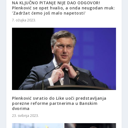
NA KLJUČNO PITANJE NIJE DAO ODGOVOR!
Plenković se opet hvalio, a onda neugodan muk:
'Zadržat ćemo još malo napetosti'
7. ožujka 2023.
Plenković svratio do Like uoči predstavljanja
porezne reforme partnerima u Banskim
dvorima
23. svibnja 2023.