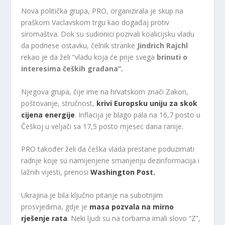
Nova politička grupa, PRO, organizirala je skup na
praškom Vaclavskom trgu kao događaj protiv
siromaštva. Dok su sudionici pozivali koalicijsku vladu
da podnese ostavku, čelnik stranke
Jindrich Rajchl
rekao je da želi “vladu koja će prije svega
brinuti o
interesima čeških građana”.
Njegova grupa, čije ime na hrvatskom znači Zakon,
poštovanje, stručnost,
krivi Europsku uniju za skok
cijena energije
. Inflacija je blago pala na 16,7 posto u
Češkoj u veljači sa 17,5 posto mjesec dana ranije.
PRO također želi da češka vlada prestane poduzimati
radnje koje su namijenjene smanjenju dezinformacija i
lažnih vijesti, prenosi
Washington Post.
Ukrajina je bila ključno pitanje na subotnjim
prosvjedima, gdje je
masa pozvala na mirno
rješenje rata
. Neki ljudi su na torbama imali slovo “Z”,