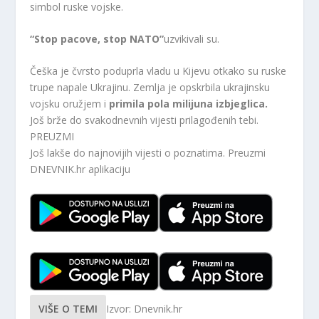
simbol ruske vojske.
“Stop pacove, stop NATO”
uzvikivali su.
Češka je čvrsto poduprla vladu u Kijevu otkako su ruske
trupe napale Ukrajinu. Zemlja je opskrbila ukrajinsku
vojsku oružjem i
primila pola milijuna izbjeglica.
Još brže do svakodnevnih vijesti prilagođenih tebi.
PREUZMI
Još lakše do najnovijih vijesti o poznatima. Preuzmi
DNEVNIK.hr
aplikaciju
VIŠE O TEMI
Izvor: Dnevnik.hr