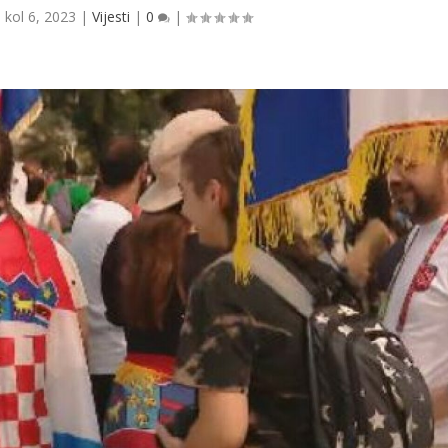
|
kol 6, 2023
|
Vijesti
|
0
|