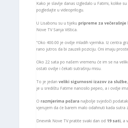
Kako je slavlje danas izgledalo u Fatimi, kolike s
pogledajte u videoprilogu.
U Lisabonu su u tijeku
pripreme za večerašnje 
Nove TV Sanja Vištica.
“Oko 400.00 je ovdje mladih vjernika. Iz centra gra
rano jutros da bi zauzeli poziciju. Oni imaju prosti
Oko 22 sata po našem vremenu će im se na velik
ostati ovdje i čekati sutrašnju misu.
To je jedan
veliki sigurnosni izazov za službe
je u središtu Fatime nanosilo pepeo, a i ovdje im
O
razmjerima požara
najbolje svjedoči podatak
vjerujem da će barem malo odahnuti kada sutra zavr
Dnevnik Nove TV pratite svaki dan od
19 sati
, a 