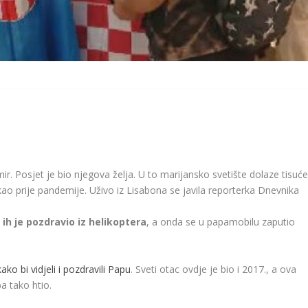
r. Posjet je bio njegova želja. U to marijansko svetište dolaze tisuć
kao prije pandemije. Uživo iz Lisabona se javila reporterka Dnevnika
 ih je pozdravio iz helikoptera
, a onda se u papamobilu zaputio
kako bi vidjeli i pozdravili Papu
. Sveti otac ovdje je bio i 2017., a ova
a tako htio.