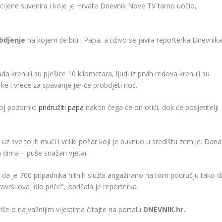
u cijene suvenira i koje je Hrvate Dnevnik Nove TV tamo uočio,
bdjenje
na kojem će biti i Papa, a uživo se javila reporterka Dnevnik
da krenuli su pješice 10 kilometara, ljudi iz prvih redova krenuli su
rke i vreće za spavanje jer će probdjeti noć.
oj pozornici
pridružiti papa
nakon čega će on otići, dok će posjetitelji
, uz sve to ih muči i veliki požar koji je buknuo u središtu zemlje. Dan
a dima – puše snažan vjetar.
 da je 700 pripadnika hitnih službi angažirano na tom području tako d
ši ovaj dio priče”, ispričala je reporterka.
više o najvažnijim vijestima čitajte na portalu
DNEVNIK.hr.