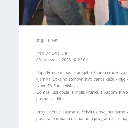
stigli i Hrvati
Piše
DNEVNIK.hr
,
05. kolovoza. 2023. @ 22:04
Papa Franjo danas je posjetio Fatimu i molio za mi
vjernika. Lokalno stanovništvo danas kaže – nije 
Nove TV Sanja Vištica.
Gomila ljudi došla je moliti krunicu s papom.
Prvo
prema svetištu.
Brojni vjernici satima su čekali uz ovaj put samo
posjeta je dodana naknadno u program jer je pap