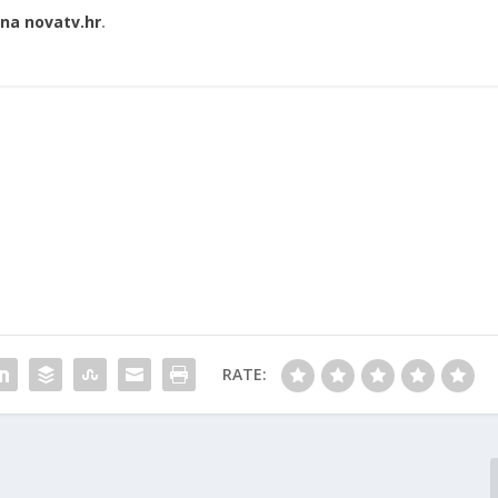
na novatv.hr
.
RATE: