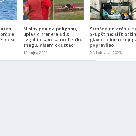
jatan
Mislav pao na poligonu,
Strašna nesreća u z
orčule:
uplašio trenera Edu:
Skupštine: Lift otki
e im se
‘Izgubio sam samo fizičku
glavu radniku koji g
snagu, nisam odustao’
popravljao
13. rujna 2023.
24. kolovoza 2023.