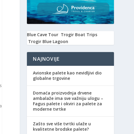
a
Blue Cave Tour
Trogir Boat Trips
Trogir Blue Lagoon
NAJNOVIJE
Avionske palete kao nevidljivi dio
globalne trgovine
as
Domaća proizvodnja drvene
ambalaže ima sve važniju ulogu –
Fagus palete i okviri za palete za
a
moderne tvrtke
Zašto sve više tvrtki ulaže u
kvalitetne brodske palete?