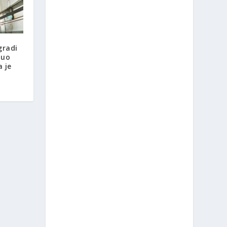
gradi
nuo
a je