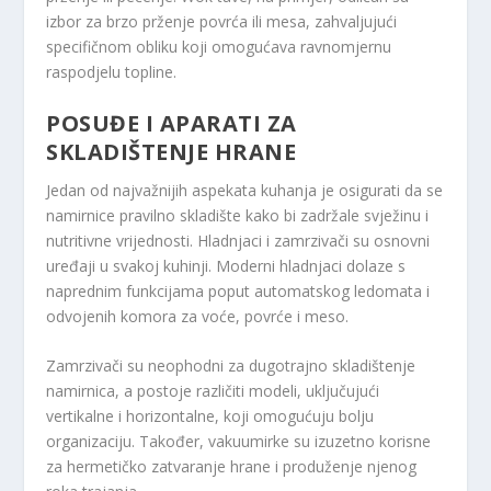
izbor za brzo prženje povrća ili mesa, zahvaljujući
specifičnom obliku koji omogućava ravnomjernu
raspodjelu topline.
POSUĐE I APARATI ZA
SKLADIŠTENJE HRANE
Jedan od najvažnijih aspekata kuhanja je osigurati da se
namirnice pravilno skladište kako bi zadržale svježinu i
nutritivne vrijednosti. Hladnjaci i zamrzivači su osnovni
uređaji u svakoj kuhinji. Moderni hladnjaci dolaze s
naprednim funkcijama poput automatskog ledomata i
odvojenih komora za voće, povrće i meso.
Zamrzivači su neophodni za dugotrajno skladištenje
namirnica, a postoje različiti modeli, uključujući
vertikalne i horizontalne, koji omogućuju bolju
organizaciju. Također, vakuumirke su izuzetno korisne
za hermetičko zatvaranje hrane i produženje njenog