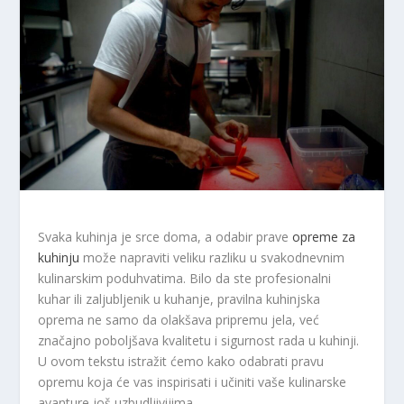
Svaka kuhinja je srce doma, a odabir prave
opreme za
kuhinju
može napraviti veliku razliku u svakodnevnim
kulinarskim poduhvatima. Bilo da ste profesionalni
kuhar ili zaljubljenik u kuhanje, pravilna kuhinjska
oprema ne samo da olakšava pripremu jela, već
značajno poboljšava kvalitetu i sigurnost rada u kuhinji.
U ovom tekstu istražit ćemo kako odabrati pravu
opremu koja će vas inspirisati i učiniti vaše kulinarske
avanture još uzbudljivijima.