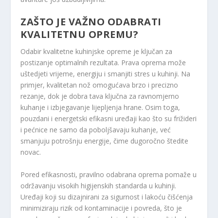
ZAŠTO JE VAŽNO ODABRATI
KVALITETNU OPREMU?
Odabir kvalitetne kuhinjske opreme je ključan za
postizanje optimalnih rezultata. Prava oprema može
uštedjeti vrijeme, energiju i smanjiti stres u kuhinji. Na
primjer, kvalitetan nož omogućava brzo i precizno
rezanje, dok je dobra tava ključna za ravnomjerno
kuhanje i izbjegavanje lijepljenja hrane. Osim toga,
pouzdani i energetski efikasni uređaji kao što su frižideri
i pećnice ne samo da poboljšavaju kuhanje, već
smanjuju potrošnju energije, čime dugoročno štedite
novac.
Pored efikasnosti, pravilno odabrana oprema pomaže u
održavanju visokih higijenskih standarda u kuhinji.
Uređaji koji su dizajnirani za sigurnost i lakoću čišćenja
minimiziraju rizik od kontaminacije i povreda, što je