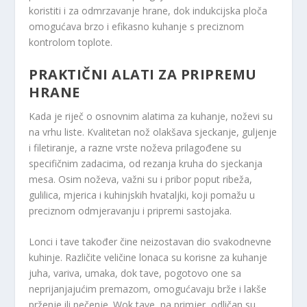
koristiti i za odmrzavanje hrane, dok indukcijska ploča
omogućava brzo i efikasno kuhanje s preciznom
kontrolom toplote.
PRAKTIČNI ALATI ZA PRIPREMU
HRANE
Kada je riječ o osnovnim alatima za kuhanje, noževi su
na vrhu liste. Kvalitetan nož olakšava sjeckanje, guljenje
i filetiranje, a razne vrste noževa prilagođene su
specifičnim zadacima, od rezanja kruha do sjeckanja
mesa. Osim noževa, važni su i pribor poput ribeža,
gulilica, mjerica i kuhinjskih hvataljki, koji pomažu u
preciznom odmjeravanju i pripremi sastojaka.
Lonci i tave također čine neizostavan dio svakodnevne
kuhinje. Različite veličine lonaca su korisne za kuhanje
juha, variva, umaka, dok tave, pogotovo one sa
neprijanjajućim premazom, omogućavaju brže i lakše
prženje ili pečenje. Wok tave, na primjer, odličan su