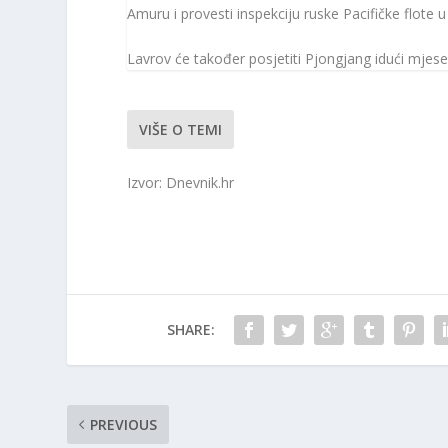
Amuru i provesti inspekciju ruske Pacifičke flote u
Lavrov će također posjetiti Pjongjang idući mjesec
VIŠE O TEMI
Izvor: Dnevnik.hr
SHARE:
PREVIOUS