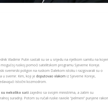
ednik Vladimir Putin sastali su se u srijedu na rijetkom samitu na koje
ni i mogućoj ruskoj pomoći satelitskom programu Sjeverne Koreje.
uski svemirski poligon na ruskom Dalekom istoku i razgovarali su o
 u svemir. Kim, koji je
doputovao vlakom
iz Sjeverne Koreje,
edavajući Istočni kozmodrom.
 su nekoliko sati
zajedno sa svojim ministrima, a zatim su
ralnoj suradnji. Potom su ručali ruske raviole “pelmeni” punjene rako