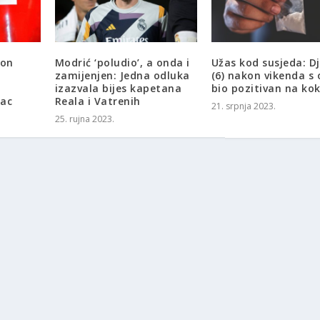
kon
Modrić ‘poludio’, a onda i
Užas kod susjeda: D
zamijenjen: Jedna odluka
(6) nakon vikenda s
izazvala bijes kapetana
bio pozitivan na ko
lac
Reala i Vatrenih
21. srpnja 2023.
25. rujna 2023.