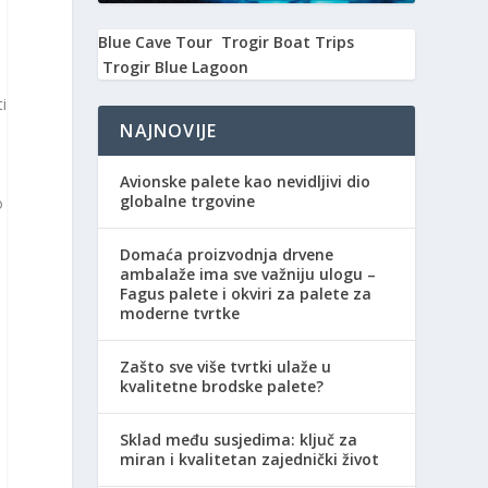
Blue Cave Tour
Trogir Boat Trips
Trogir Blue Lagoon
ti
NAJNOVIJE
Avionske palete kao nevidljivi dio
globalne trgovine
o
Domaća proizvodnja drvene
ambalaže ima sve važniju ulogu –
Fagus palete i okviri za palete za
moderne tvrtke
Zašto sve više tvrtki ulaže u
kvalitetne brodske palete?
Sklad među susjedima: ključ za
miran i kvalitetan zajednički život