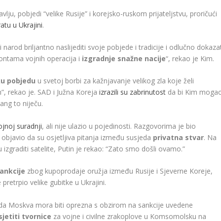
ju, pobjedi “velike Rusije” i korejsko-ruskom prijateljstvu, proričući
ratu u Ukrajini
.
i narod briljantno naslijediti svoje pobjede i tradicije i odlučno dokaza
ontama vojnih operacija i
izgradnje snažne nacije
“, rekao je Kim.
iku pobjedu
u svetoj borbi za kažnjavanje velikog zla koje želi
”, rekao je. SAD i Južna Koreja
izrazili su zabrinutost
da bi Kim moga
ang to niječu.
ojnoj suradnji
, ali nije ulazio u pojedinosti. Razgovorima je bio
e objavio da su osjetljiva pitanja između susjeda
privatna stvar
. Na
izgraditi satelite, Putin je rekao: “Zato smo došli ovamo.”
ankcije
zbog kupoprodaje oružja između Rusije i Sjeverne Koreje,
pretrpio velike gubitke u Ukrajini.
da Moskva mora biti oprezna s obzirom na sankcije uvedene
sjetiti tvornice
za vojne i civilne zrakoplove u Komsomolsku na