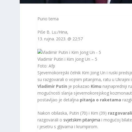
Puno tema
Piše
B. Lu./Hina
,
13. rujna. 2023. @ 22:57
Vladimir Putin i Kim Jong Un – 5
Foto: Afp
Sjevernokorejski čelnik Kim Jong Un i ruski predsj
su razgovarali o vojnim pitanjima, ratu u Ukraji
Vladimir Putin
je pokazao
Kimu
najnapredniji r
mogućnosti slanja sjevernokorejskog kozmonauta
postavljao je detaljna
pitanja o raketama
razgl
Nakon obilaska, Putin (70) i Kim (39)
razgovarali
razgovarali o
svjetskim pitanjima
i mogućoj bilate
i jesetru s gljivama i krumpirom.