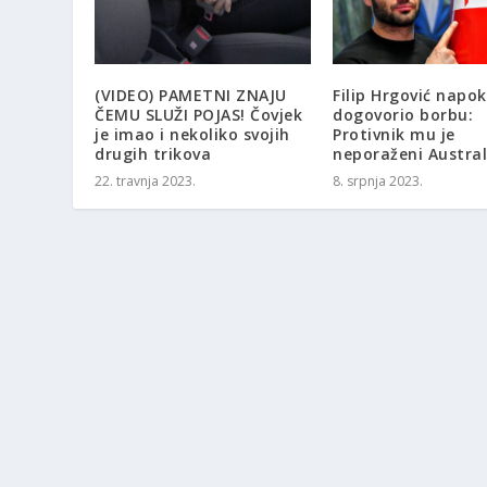
(VIDEO) PAMETNI ZNAJU
Filip Hrgović napo
ČEMU SLUŽI POJAS! Čovjek
dogovorio borbu:
je imao i nekoliko svojih
Protivnik mu je
drugih trikova
neporaženi Austra
22. travnja 2023.
8. srpnja 2023.