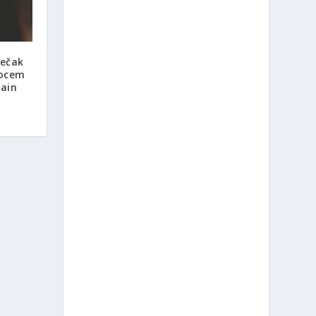
ječak
 ocem
kain