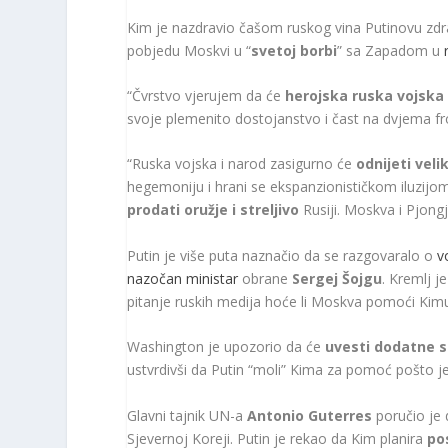
Kim je nazdravio čašom ruskog vina Putinovu zdravl
pobjedu Moskvi u “
svetoj borbi
” sa Zapadom u
“Čvrstvo vjerujem da će
herojska ruska vojska
svoje plemenito dostojanstvo i čast na dvjema fr
“Ruska vojska i narod zasigurno će
odnijeti vel
hegemoniju i hrani se ekspanzionističkom iluzijom
prodati oružje i streljivo
Rusiji. Moskva i Pjongj
Putin je više puta naznačio da se razgovaralo o
v
nazočan ministar
obrane
Sergej Šojgu
. Kremlj j
pitanje ruskih medija hoće li Moskva pomoći Kimu 
Washington je upozorio da će
uvesti dodatne s
ustvrdivši da Putin “moli” Kima za pomoć pošto je 
Glavni tajnik UN-a
Antonio Guterres
poručio je 
Sjevernoj Koreji. Putin je rekao da Kim planira
po