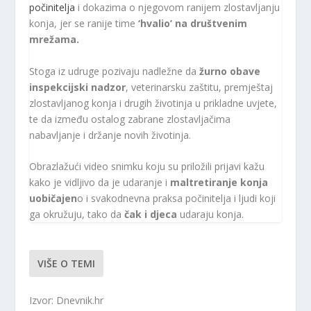
počinitelja
i dokazima o njegovom ranijem zlostavljanju
konja, jer se ranije time
‘hvalio’ na društvenim
mrežama.
Stoga iz udruge pozivaju nadležne da
žurno obave
inspekcijski nadzor
, veterinarsku zaštitu, premještaj
zlostavljanog konja i drugih životinja u prikladne uvjete,
te da između ostalog zabrane zlostavljačima
nabavljanje i držanje novih životinja.
Obrazlažući video snimku koju su priložili prijavi kažu
kako je vidljivo da je udaranje i
maltretiranje konja
uobičajen
o i svakodnevna praksa počinitelja i ljudi koji
ga okružuju, tako da
čak i djeca
udaraju konja.
VIŠE O TEMI
Izvor: Dnevnik.hr