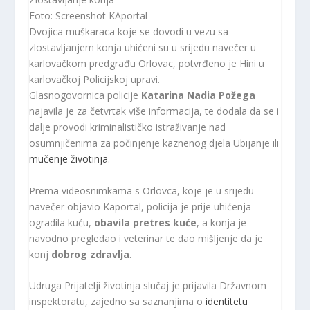
Foto: Screenshot KAportal
Dvojica muškaraca koje se dovodi u vezu sa
zlostavljanjem konja uhićeni su u srijedu navečer u
karlovačkom predgrađu Orlovac, potvrđeno je Hini u
karlovačkoj Policijskoj upravi.
Glasnogovornica policije
Katarina Nadia Požega
najavila je za četvrtak više informacija, te dodala da se i
dalje provodi kriminalističko istraživanje nad
osumnjičenima za počinjenje kaznenog djela Ubijanje ili
mučenje životinja
.
Prema videosnimkama s Orlovca, koje je u srijedu
navečer objavio Kaportal, policija je prije uhićenja
ogradila kuću,
obavila pretres kuće
, a konja je
navodno pregledao i veterinar te dao mišljenje da je
konj
dobrog zdravlja
.
Udruga Prijatelji životinja slučaj je prijavila Državnom
inspektoratu, zajedno sa saznanjima o
identitetu