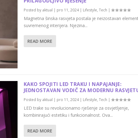
PRILAGODLJIVO RJEŠENJE
Posted by
aktual
|
pro 11, 2024
|
Lifestyle
,
Tech
|
Magnetna šinska rasvjeta postala je neizostavan elemen
suvremenog interijera. Njezina...
READ MORE
KAKO SPOJITI LED TRAKU I NAPAJANJE:
JEDNOSTAVAN VODIČ ZA MODERNU RASVJET
Posted by
aktual
|
pro 11, 2024
|
Lifestyle
,
Tech
|
LED trake su revolucionarno rješenje za osvjetljenje,
kombinirajući estetiku i funkcionalnost. Ova...
READ MORE