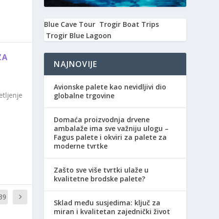
Blue Cave Tour
Trogir Boat Trips
Trogir Blue Lagoon
ZA
NAJNOVIJE
Avionske palete kao nevidljivi dio
etljenje
globalne trgovine
Domaća proizvodnja drvene
ambalaže ima sve važniju ulogu –
Fagus palete i okviri za palete za
moderne tvrtke
Zašto sve više tvrtki ulaže u
kvalitetne brodske palete?
39
Sklad među susjedima: ključ za
miran i kvalitetan zajednički život