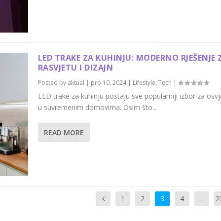
LED TRAKE ZA KUHINJU: MODERNO RJEŠENJE 
RASVJETU I DIZAJN
Posted by
aktual
|
pro 10, 2024
|
Lifestyle
,
Tech
|
LED trake za kuhinju postaju sve popularniji izbor za osvj
u suvremenim domovima. Osim što...
READ MORE
1
2
3
4
…
2