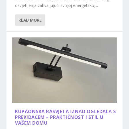
osvjetljenja zahvaljujući svojoj energetskoj...
READ MORE
KUPAONSKA RASVJETA IZNAD OGLEDALA S
PREKIDAČEM – PRAKTIČNOST I STIL U
VAŠEM DOMU