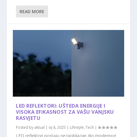
READ MORE
LED REFLEKTORI: UŠTEDA ENERGIJE I
VISOKA EFIKASNOST ZA VAŠU VANJSKU
RASVJETU
Posted by
aktual
|
sij 8, 2025
|
Lifestyle
,
Tech
|
LED reflektori postaju nezaobilazan dio modernog