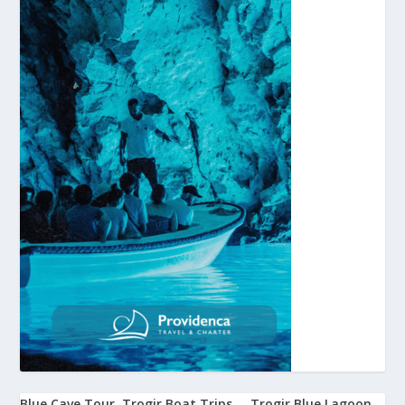
Blue Cave Tour
Trogir Boat Trips
Trogir Blue Lagoon