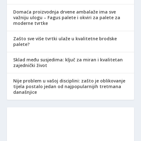
Domaća proizvodnja drvene ambalaže ima sve
važniju ulogu – Fagus palete i okviri za palete za
moderne tvrtke
Zašto sve više tvrtki ulaže u kvalitetne brodske
palete?
Sklad među susjedima: ključ za miran i kvalitetan
zajednički život
Nije problem u vašoj disciplini: zašto je oblikovanje
tijela postalo jedan od najpopularnijih tretmana
današnjice