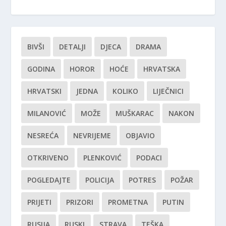
BIVŠI
DETALJI
DJECA
DRAMA
GODINA
HOROR
HOĆE
HRVATSKA
HRVATSKI
JEDNA
KOLIKO
LIJEČNICI
MILANOVIĆ
MOŽE
MUŠKARAC
NAKON
NESREĆA
NEVRIJEME
OBJAVIO
OTKRIVENO
PLENKOVIĆ
PODACI
POGLEDAJTE
POLICIJA
POTRES
POŽAR
PRIJETI
PRIZORI
PROMETNA
PUTIN
RUSIJA
RUSKI
STRAVA
TEŠKA