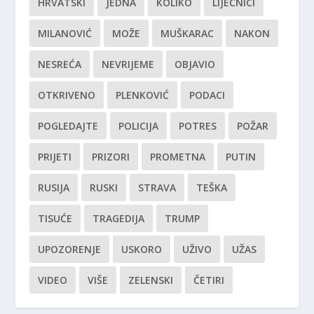
HRVATSKI
JEDNA
KOLIKO
LIJEČNICI
MILANOVIĆ
MOŽE
MUŠKARAC
NAKON
NESREĆA
NEVRIJEME
OBJAVIO
OTKRIVENO
PLENKOVIĆ
PODACI
POGLEDAJTE
POLICIJA
POTRES
POŽAR
PRIJETI
PRIZORI
PROMETNA
PUTIN
RUSIJA
RUSKI
STRAVA
TEŠKA
TISUĆE
TRAGEDIJA
TRUMP
UPOZORENJE
USKORO
UŽIVO
UŽAS
VIDEO
VIŠE
ZELENSKI
ČETIRI