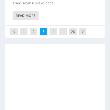
Franciscom u svako doba...
READ MORE
1
2
3
4
…
28