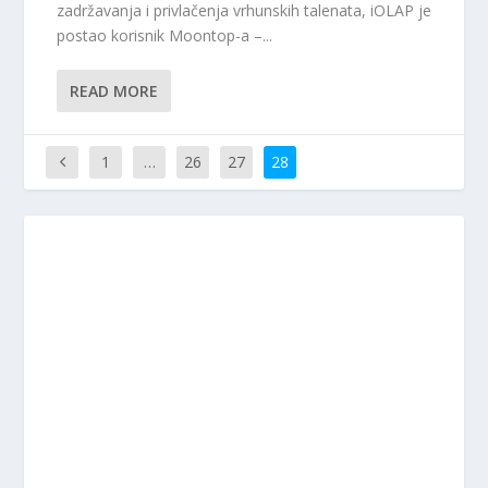
zadržavanja i privlačenja vrhunskih talenata, iOLAP je
postao korisnik Moontop-a –...
READ MORE
1
…
26
27
28