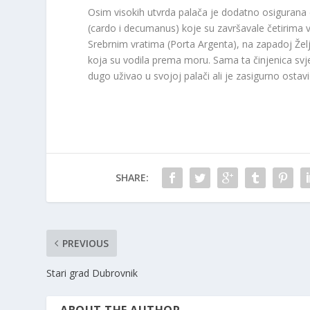
Osim visokih utvrda palača je dodatno osigurana 
(cardo i decumanus) koje su završavale četirima v
Srebrnim vratima (Porta Argenta), na zapadoj Žel
koja su vodila prema moru. Sama ta činjenica svjed
dugo uživao u svojoj palači ali je zasigurno ostav
SHARE:
PREVIOUS
Stari grad Dubrovnik
ABOUT THE AUTHOR