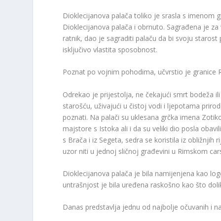
Dioklecijanova palača toliko je srasla s imenom 
Dioklecijanova palača i obrnuto. Sagrađena je za
ratnik, dao je sagraditi palaču da bi svoju staro
isključivo vlastita sposobnost.
Poznat po vojnim pohodima, učvrstio je granice R
Odrekao je prijestolja, ne čekajući smrt bodeža i
starošću, uživajući u čistoj vodi i ljepotama prirod
poznati. Na palači su uklesana grčka imena Zotiko
majstore s Istoka ali i da su veliki dio posla obavil
s Brača i iz Segeta, sedra se koristila iz obližnjih
uzor niti u jednoj sličnoj građevini u Rimskom ca
Dioklecijanova palača je bila namijenjena kao logo
untrašnjost je bila uređena raskošno kao što do
Danas predstavlja jednu od najbolje očuvanih i naj