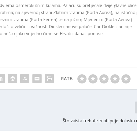
dvjema osmerokutnim kulama. Palaču su pretjecale dvije glavne ulice
ratima; na sjevernoj strani Zlatnim vratima (Porta Aurea), na istočnoj
jeznim vratima (Porta Ferrea) te na južnoj Mjedenim (Porta Aenea)
oči o veličini i važnosti Dioklecijanove palače. Car Dioklecijan nije
io nešto jako vrijedno čime se Hrvati i danas ponose.
RATE:
Što zaista trebate znati prije dolaska