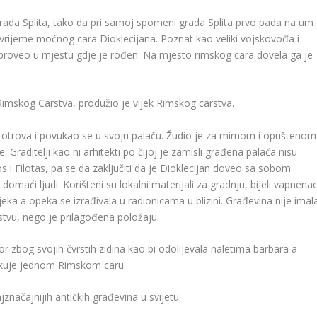
grada Splita, tako da pri samoj spomeni grada Splita prvo pada na um
 vrijeme moćnog cara Dioklecijana. Poznat kao veliki vojskovođa i
st proveo u mjestu gdje je rođen. Na mjesto rimskog cara dovela ga je
imskog Carstva, produžio je vijek Rimskog carstva.
li otrova i povukao se u svoju palaču. Žudio je za mirnom i opuštenom
e. Graditelji kao ni arhitekti po čijoj je zamisli građena palača nisu
s i Filotas, pa se da zaključiti da je Dioklecijan doveo sa sobom
i domaći ljudi. Korišteni su lokalni materijali za gradnju, bijeli vapnena
 rijeka a opeka se izrađivala u radionicama u blizini. Građevina nije imal
rstvu, nego je prilagođena položaju.
r zbog svojih čvrstih zidina kao bi odolijevala naletima barbara a
likuje jednom Rimskom caru.
značajnijih antičkih građevina u svijetu.