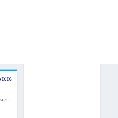
VEĆEG
 srijedu