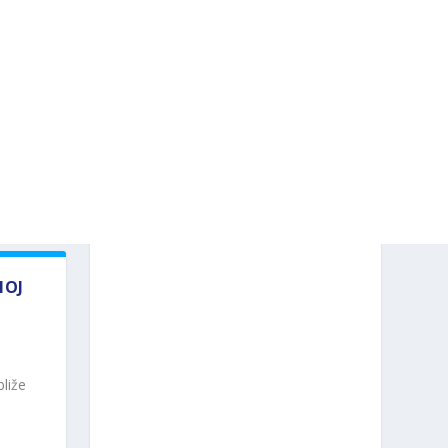
NOJ
liže