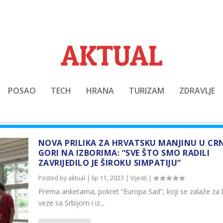
POSAO
TECH
HRANA
TURIZAM
ZDRAVLJE
NOVA PRILIKA ZA HRVATSKU MANJINU U CR
GORI NA IZBORIMA: “SVE ŠTO SMO RADILI
ZAVRIJEDILO JE ŠIROKU SIMPATIJU”
Posted by
aktual
|
lip 11, 2023
|
Vijesti
|
Prema anketama, pokret “Europa Sad”, koji se zalaže za b
veze sa Srbijom i iz...