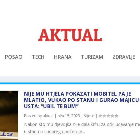
POSAO
TECH
HRANA
TURIZAM
ZDRAVLJE
NIJE MU HTJELA POKAZATI MOBITEL PA JE
MLATIO, VUKAO PO STANU I GURAO MAJICU
USTA: “UBIL TE BUM”
Posted by
aktual
|
ožu 15, 2023
|
Vijesti
|
Nakon što mu djevojka nije dala šifru za otključavanje mo
u stanu u Ludbregu počeo je...