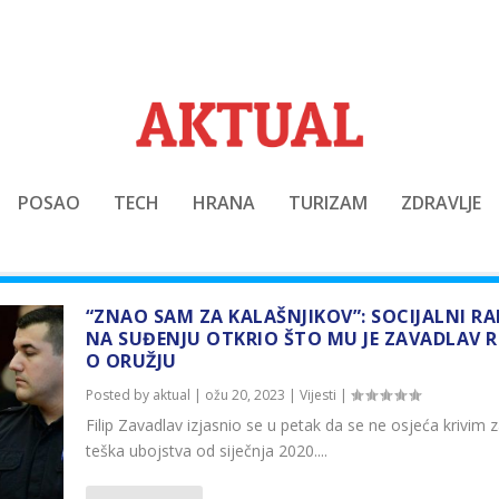
POSAO
TECH
HRANA
TURIZAM
ZDRAVLJE
“ZNAO SAM ZA KALAŠNJIKOV”: SOCIJALNI R
NA SUĐENJU OTKRIO ŠTO MU JE ZAVADLAV 
O ORUŽJU
Posted by
aktual
|
ožu 20, 2023
|
Vijesti
|
Filip Zavadlav izjasnio se u petak da se ne osjeća krivim za
teška ubojstva od siječnja 2020....