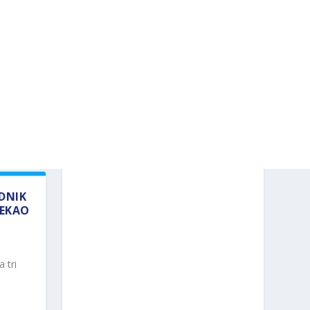
ADNIK
REKAO
 tri