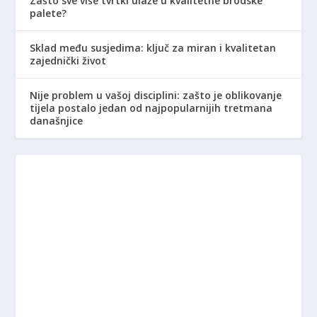
Zašto sve više tvrtki ulaže u kvalitetne brodske
palete?
Sklad među susjedima: ključ za miran i kvalitetan
zajednički život
Nije problem u vašoj disciplini: zašto je oblikovanje
tijela postalo jedan od najpopularnijih tretmana
današnjice