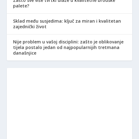
Zašto sve više tvrtki ulaže u kvalitetne brodske
palete?
Sklad među susjedima: ključ za miran i kvalitetan
zajednički život
Nije problem u vašoj disciplini: zašto je oblikovanje
tijela postalo jedan od najpopularnijih tretmana
današnjice