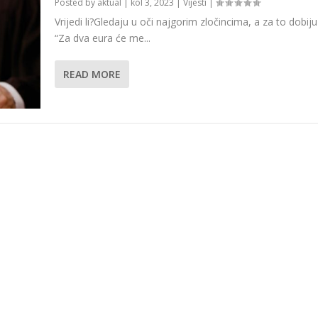
Posted by
aktual
|
kol 3, 2023
|
Vijesti
|
Vrijedi li?Gledaju u oči najgorim zločincima, a za to dobiju 
“Za dva eura će me...
READ MORE