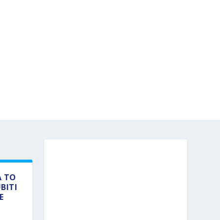
A TO
BITI
E