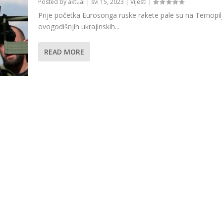
Posted by
aktual
|
svi 15, 2023
|
Vijesti
|
Prije početka Eurosonga ruske rakete pale su na Ternopil
ovogodišnjih ukrajinskih...
READ MORE