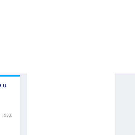
A U
 1993.