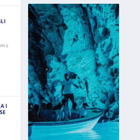
GLI
om s
A I
SE