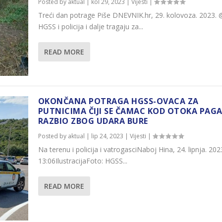
Posted by
aktual
|
kol 29, 2023
|
Vijesti
|
Treći dan potrage Piše DNEVNIK.hr, 29. kolovoza. 2023. 
HGSS i policija i dalje tragaju za...
READ MORE
OKONČANA POTRAGA HGSS-OVACA ZA
PUTNICIMA ČIJI SE ČAMAC KOD OTOKA PAG
RAZBIO ZBOG UDARA BURE
Posted by
aktual
|
lip 24, 2023
|
Vijesti
|
Na terenu i policija i vatrogasciNaboj Hina, 24. lipnja. 20
13:06IlustracijaFoto: HGSS...
READ MORE