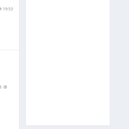
@ 19:53
A
23. @