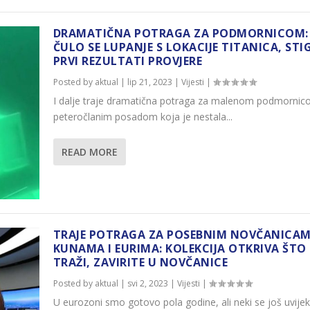
DRAMATIČNA POTRAGA ZA PODMORNICOM:
ČULO SE LUPANJE S LOKACIJE TITANICA, STI
PRVI REZULTATI PROVJERE
Posted by
aktual
|
lip 21, 2023
|
Vijesti
|
I dalje traje dramatična potraga za malenom podmornic
peteročlanim posadom koja je nestala...
READ MORE
TRAJE POTRAGA ZA POSEBNIM NOVČANICAM
KUNAMA I EURIMA: KOLEKCIJA OTKRIVA ŠTO 
TRAŽI, ZAVIRITE U NOVČANICE
Posted by
aktual
|
svi 2, 2023
|
Vijesti
|
U eurozoni smo gotovo pola godine, ali neki se još uvijek