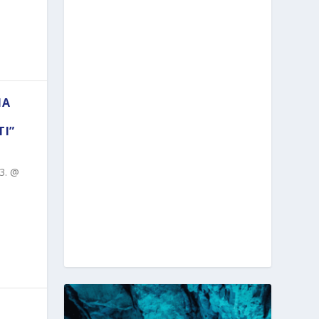
NA
TI”
23. @