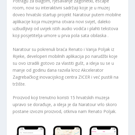
Potragu za blagom, rješavanje zagonetki, escape
room, novi su interaktivni sadržaji koje je u muzej
doveo hrvatski startup projekt Naratour putem mobilne
aplikacije koja muzejima otvara novi svijet, daleko
uzbudljiviji od uvijek istih audio vodiča i plahti tekstova
koji posjetitelja umore u prva pola sata obilaska .
Naratour su pokrenuli braća Renato i Vanja Poljak iz
Rijeke, developeri mobilnih aplikacija po narudžbi koje
su ovo izradili gotovo za vlastiti gušt, a ideja su se u
manje od godinu dana razvila kroz Akcelerator
Zagrebačkog inovacijskog centra ZICER i već pustili na
tržište.
Proizvod koji trenutno koristi 15 hrvatskih muzeja
upravo se dorađuje, a ideja je da Naratour vrlo skoro
postane izvozni proizvod, otkriva nam Renato Poljak.