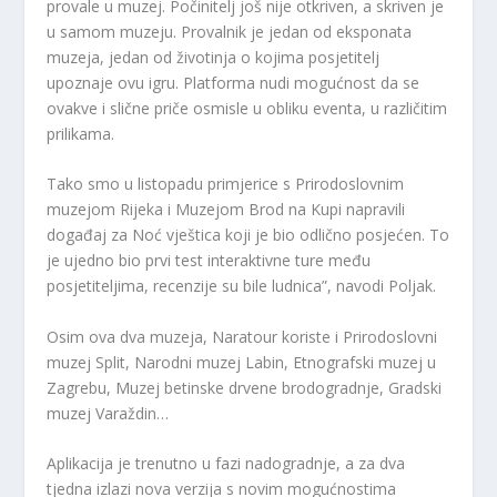
provale u muzej. Počinitelj još nije otkriven, a skriven je
u samom muzeju. Provalnik je jedan od eksponata
muzeja, jedan od životinja o kojima posjetitelj
upoznaje ovu igru. Platforma nudi mogućnost da se
ovakve i slične priče osmisle u obliku eventa, u različitim
prilikama.
Tako smo u listopadu primjerice s Prirodoslovnim
muzejom Rijeka i Muzejom Brod na Kupi napravili
događaj za Noć vještica koji je bio odlično posjećen. To
je ujedno bio prvi test interaktivne ture među
posjetiteljima, recenzije su bile ludnica”, navodi Poljak.
Osim ova dva muzeja, Naratour koriste i Prirodoslovni
muzej Split, Narodni muzej Labin, Etnografski muzej u
Zagrebu, Muzej betinske drvene brodogradnje, Gradski
muzej Varaždin…
Aplikacija je trenutno u fazi nadogradnje, a za dva
tjedna izlazi nova verzija s novim mogućnostima