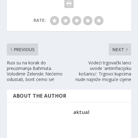
RATE:
PREVIOUS
NEXT
Rusi su na korak do
Vodeći trgovački lanci
preuzimanja Bahmuta.
uvode 'antiinflacijsku
Volodimir Zelenski: Nećemo
košaricu': Trgovci kupcima
odustati, borit ćemo se!
nude najniže moguće cijene
ABOUT THE AUTHOR
aktual