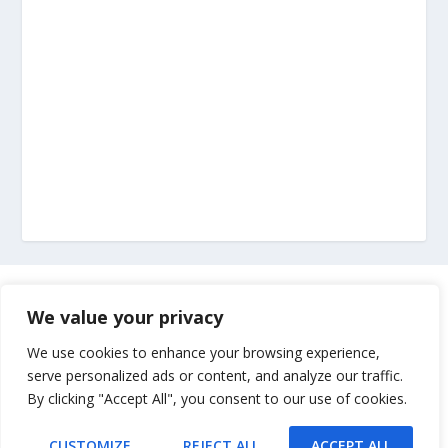
Marketing
We value your privacy
Impressum
We use cookies to enhance your browsing experience,
serve personalized ads or content, and analyze our traffic.
By clicking "Accept All", you consent to our use of cookies.
Uvjeti korištenja
CUSTOMIZE
REJECT ALL
ACCEPT ALL