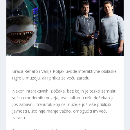
Braća Renato i Vanja Poljak uvode interaktivne obilaske
i igre u muzeju, ali i priliku za veću zaradu.
Nakon interaktivnih izložaka, bez kojih je teško zamisliti
većinu modernih muzeja, ovu kulturnu nišu dočekao je
još zabavniji trenutak koji će muzeje još više približiti
javnosti i, što nije manje važno, omogućiti im veću
zaradu.