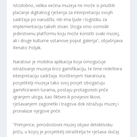
Istodobno, velika većina muzeja ne može si priuštiti
plaćanje digitalnog rješenja za interpretaciju svojih
sadržaja po narudžbi, niti ima ljude i logistiku za
implementaciju takvih stvari. Stoga smo osmislili
jedinstvenu platformu koju može koristiti svaki muzej,
ali i druge kulturne ustanove poput galerija“, objašnjava
Renato Poljak.
Naratour je mobilna aplikacija koja omogućuje
istraživanje muzeja kroz gamifikaciju, te time redefinira
interpretaciju sadržaja. Korištenjem Naratoura,
posjetitelji muzeja tako svoj posjet obogaćuju
gamificiranim turama, postaju protagonisti priče
igranjem uloga, kao fiktivni ili povijesni likovi,
rješavanjem zagonetki i tragova dok istražuju muzej i
pronalaze njegove priče.
”Primjerice, prirodoslovni muzej objavi detektivsku
priču, u kojoj je posjetitelj istražitelja te rješava slučaj